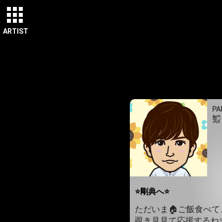
ARTIST
P
⭐剛典へ⭐
ただいま🏠️ご飯食べ
覗き見見て応援するね✨ﾒ