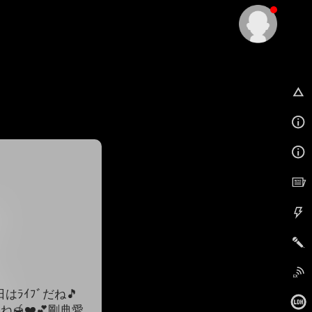
EX
ﾗｲﾌﾞだね🎵
🍯❤️💕剛典愛