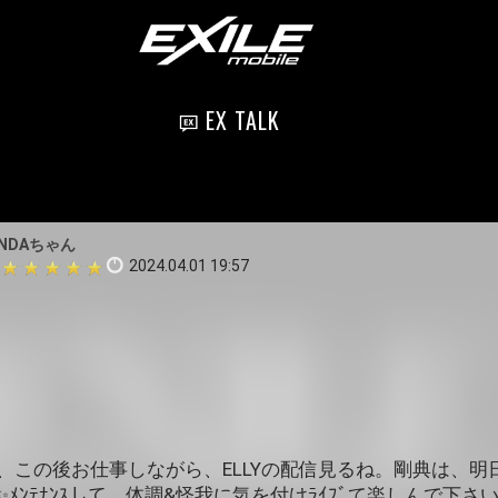
EX TALK
ANDAちゃん
2024.04.01 19:57
て、この後お仕事しながら、ELLYの配信見るね。剛典は、明日は
ﾝﾃﾅﾝｽして、体調&怪我に気を付けﾗｲﾌﾞて楽しんで下さいね