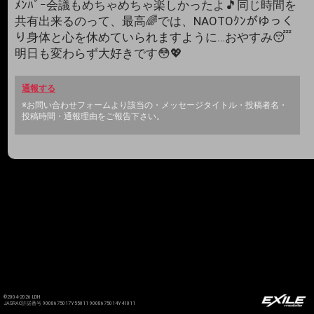
ﾒﾝﾊﾞｰ会議もめちゃめちゃ楽しかったよ🎵同じ時間を
共有出来るのって、最高🌈では、NAOTOｸﾝがゆっく
り身体と心を休めていられますように…おやすみ😴
明日も変わらず大好きです😳💖
通報する
※お問い合わせフォームより該当の・メッセージタイトル・投稿者名・
投稿時間・通報理由をご報告下さい。
©2004-2026 LDH
JASRAC許諾番号 9008675017Y55011 9008675014Y41011