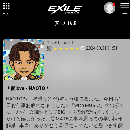
ARTIST
MENU
EX TALK
モッチ U・ω・U
2024.03.31 01:51
＊愛love～NAOTO＊
NAOTOｸﾝ、お帰り(^-^*)💕もう寝てるよね。今日も1
日お仕事お疲れさまでした✨『with MUSIC』生出演✨
に、ﾒﾝﾊﾞｰ会議✨そしてBIGﾆｭｰｽの解禁✨びっくりし
たけど嬉しかったよ😊MATEの事を思っての早い情報
解禁…本当にありがとう😌予定立てたいと思います🤗