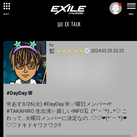
ARTIST
MENU
EX TALK
fu
2024.03.25 23:23
#DayDay.🌸
🌸あす3/26(火) #DayDay.🌸 ✅曜日メンバー🌱
#TAKAHIRO 生出演✨ 嬉しいINFO🗓️…(⁠*⁠˘⁠︶⁠˘⁠*⁠)⁠.⁠｡⁠*⁠♡ こ
れって…火曜日メンバーに決定なの…♡♡❤︎(*´︶`*)❤︎
♡♡ドキドキワクワク‼️