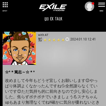
ARTIST
MENU
EX TALK
with AT
2024.01.10 12:41
☆*＊篤志～☆＊*
改めまして今年もどうぞ宜しくお願いします😌やっ
ぱり体調よくなかったんですね💦全然謝らなくてい
いです😊ただ気持ち的に前向きなので少し安心しま
した。焦らずボチボチでいきましょう💪スナちゃん
upもあまり無理なくでね!!確かに気分が優れないとき