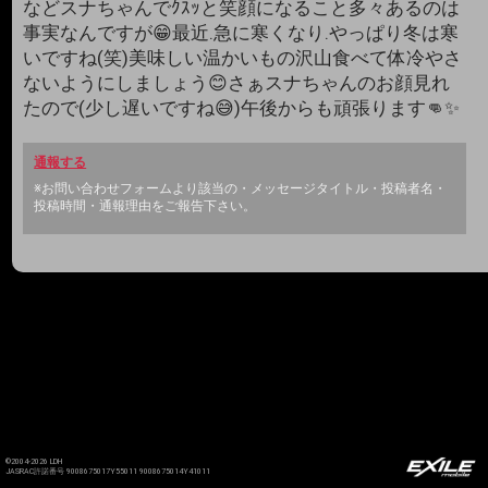
などスナちゃんでｸｽｯと笑顔になること多々あるのは
事実なんですが😁最近.急に寒くなり.やっぱり冬は寒
いですね(笑)美味しい温かいもの沢山食べて体冷やさ
ないようにしましょう😊さぁスナちゃんのお顔見れ
たので(少し遅いですね😅)午後からも頑張ります👊✨
通報する
※お問い合わせフォームより該当の・メッセージタイトル・投稿者名・
投稿時間・通報理由をご報告下さい。
©2004-2026 LDH
JASRAC許諾番号 9008675017Y55011 9008675014Y41011