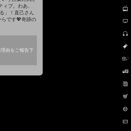
ティブ。わあ、
る」！直己さん
らです💖奇跡の
報理由をご報告下