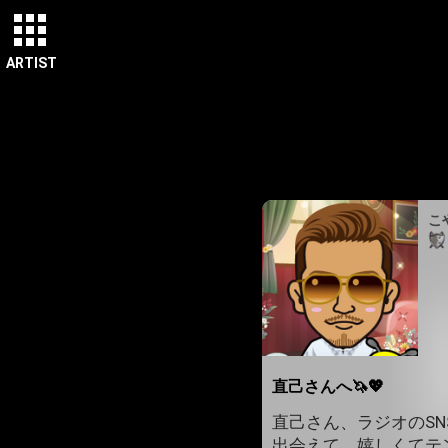
ARTIST
こ
直己さんへ🦄💖
直己さん、ラジオのS
出会えて、嬉しくてテ