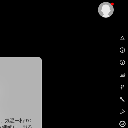
EX
、気温一桁9℃
んの番組に、出る