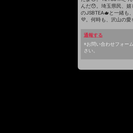
んだ😯。埼玉県民、嬉
のJSBTEA🫖と一緒
💜。何時も、沢山の愛を
通報する
※お問い合わせフォー
さい。