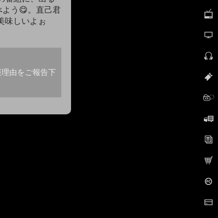
べよう😋。直己君
、美味しいよぉ
報理由をご報告下