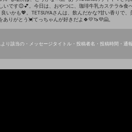
しいです😊💕。今日は、おやつに、珈琲牛乳カステラ☕食
も、良いかも💖。TETSUYAさんは、飲んだかな?甘い香りで
ありがとう💓てっちゃんが好きだよ🍀💛🦄💜🤗。
ムより該当の・メッセージタイトル・投稿者名・投稿時間・通