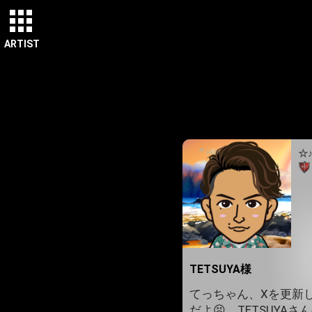
ARTIST
☆
TETSUYA様
てっちゃん、Xを更新し
だよ😣。TETSUYA