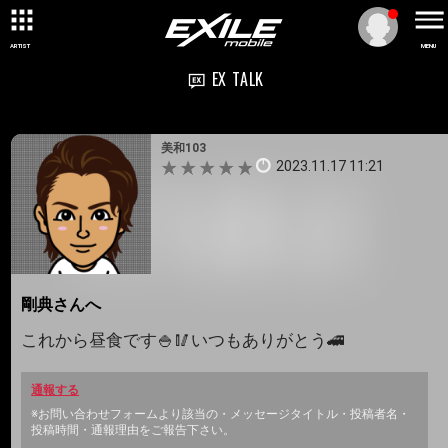
ARTIST
MENU
EX TALK
美和103
2023.11.17 11:21
剛典さんへ
これから昼食です🍚🥢いつもありがとう🚄
通報する
※お問い合わせフォームより該当の・メッセージタイトル・投稿者名・
投稿時間・通報理由をご報告下さい。