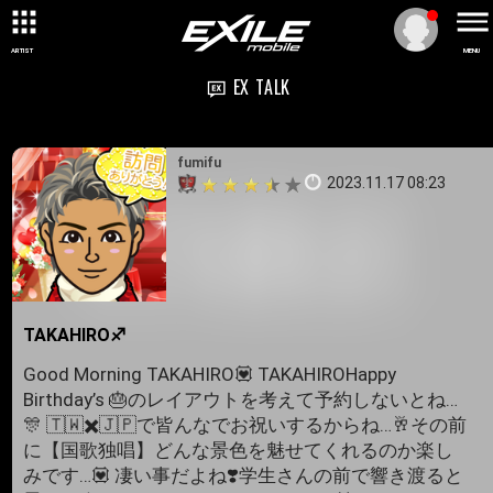
ARTIST
MENU
EX TALK
fumifu
2023.11.17 08:23
TAKAHIRO♐️
Good Morning TAKAHIRO💟 TAKAHIROHappy
Birthday’s 🎂のレイアウトを考えて予約しないとね…
🎊 🇹🇼✖️🇯🇵で皆んなでお祝いするからね…🥂その前
に【国歌独唱】どんな景色を魅せてくれるのか楽し
みです…💟 凄い事だよね❣️学生さんの前で響き渡ると