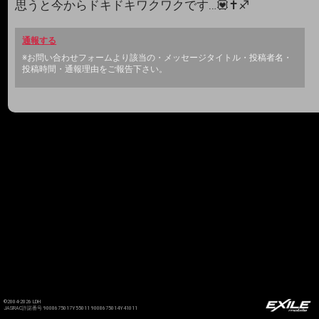
思うと今からドキドキワクワクです…💟✝️♐️
通報する
※お問い合わせフォームより該当の・メッセージタイトル・投稿者名・
投稿時間・通報理由をご報告下さい。
©2004-2026 LDH
JASRAC許諾番号 9008675017Y55011 9008675014Y41011