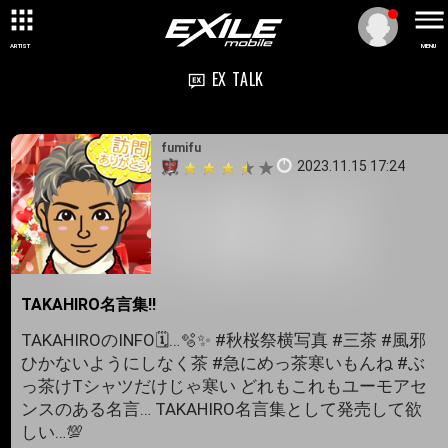
ARTIST
MENU
EX TALK
fumifu
2023.11.15 17:24
TAKAHIRO名言集‼️
TAKAHIROのINFO🗓️…🫧✨ #秋桜祭横写真 #三茶 #風邪
ひかないようにしなく茶 #急にめっ茶寒いもんね #ぶ
っ茶けTシャツだけじゃ寒い どれもこれもユーモアセ
ンスのある名言… TAKAHIRO名言集として発売して欲
しい…💯