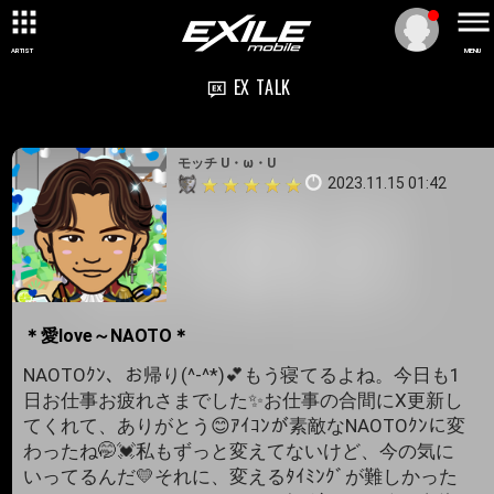
ARTIST
MENU
EX TALK
モッチ U・ω・U
2023.11.15 01:42
＊愛love～NAOTO＊
NAOTOｸﾝ、お帰り(^-^*)💕もう寝てるよね。今日も1
日お仕事お疲れさまでした✨お仕事の合間にX更新し
てくれて、ありがとう😊ｱｲｺﾝが素敵なNAOTOｸﾝに変
わったね🤭💓私もずっと変えてないけど、今の気に
いってるんだ💛それに、変えるﾀｲﾐﾝｸﾞが難しかった