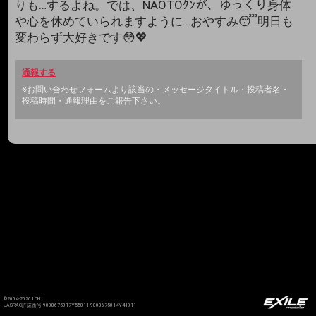
りも…するよね。では、NAOTOｸﾝが、ゆっくり身体
や心を休めていられますように…おやすみ😴明日も
変わらず大好きです😳💖
通報する
※お問い合わせフォームより該当の・メッセージタイトル・投稿者名・
投稿時間・通報理由をご報告下さい。
©2004-2026 LDH
JASRAC許諾番号 9008675017Y55011 9008675014Y41011