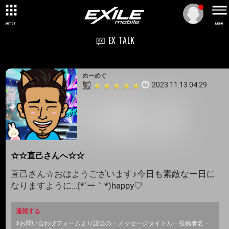
ARTIST
MENU
EX TALK
めーめぐ
2023.11.13 04:29
☆☆直己さんへ☆☆
直己さん☆おはようございます♪今日も素敵な一日に
なりますように…(*´ー｀*)happy♡
通報する
※お問い合わせフォームより該当の・メッセージタイトル・投稿者名・