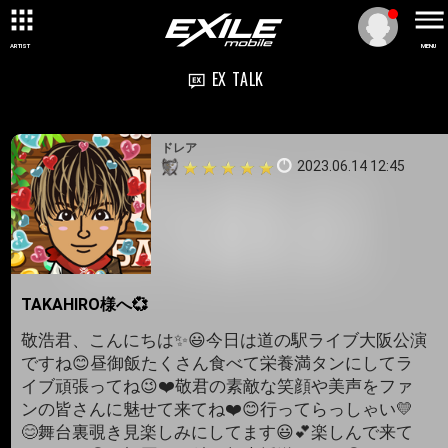
ARTIST
MENU
EX TALK
ドレア
2023.06.14 12:45
TAKAHIRO様へ💞
敬浩君、こんにちは✨😃今日は道の駅ライブ大阪公演
ですね😊昼御飯たくさん食べて栄養満タンにしてラ
イブ頑張ってね😉❤️敬君の素敵な笑顔や美声をファ
ンの皆さんに魅せて来てね❤️😊行ってらっしゃい💛
😊舞台裏覗き見楽しみにしてます😃💕楽しんで来て