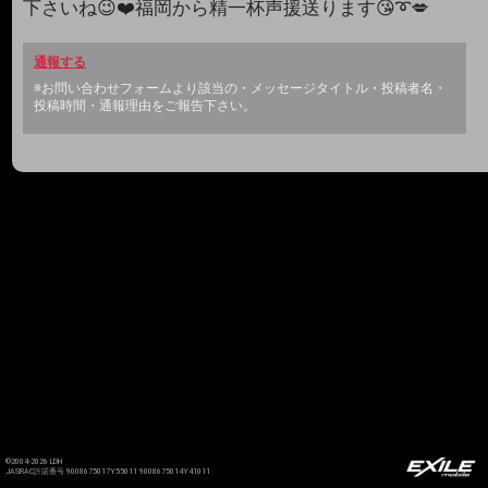
下さいね😉❤️福岡から精一杯声援送ります😘➰💋
通報する
※お問い合わせフォームより該当の・メッセージタイトル・投稿者名・
投稿時間・通報理由をご報告下さい。
©2004-2026 LDH
JASRAC許諾番号 9008675017Y55011 9008675014Y41011