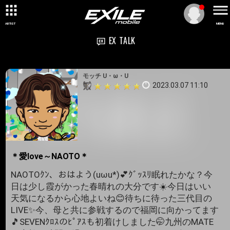
ARTIST
MENU
EX TALK
モッチ U・ω・U
2023.03.07 11:10
＊愛love～NAOTO＊
NAOTOｸﾝ、おはよう(uωu*)💕ｸﾞｯｽﾘ眠れたかな？今
日は少し霞がかった春晴れの大分です☀️今日はいい
天気になるから心地よいね😊待ちに待った三代目の
LIVE✨今、母と共に参戦するので福岡に向かってます
🎵SEVENｸﾛｽのﾋﾟｱｽも初着けしました🤭九州のMATE