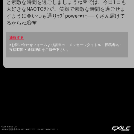
と素敵な時間を過ごしましょうね🌹では、今日1日も
大好きなNAOTOｸﾝが、笑顔で素敵な時間を過ごせま
すように🍀いつも通りﾗﾌﾞpower♥️た──くさん届けて
るからね😆💗
通報する
※お問い合わせフォームより該当の・メッセージタイトル・投稿者名・
投稿時間・通報理由をご報告下さい。
©2004-2026 LDH
JASRAC許諾番号 9008675017Y55011 9008675014Y41011