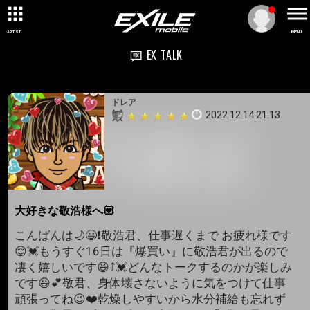
ARTIST
MENU
EX TALK
ドレア
2022.12.14 21:13
大好きな敬浩様へ💟
こんばんは🌙😃❗敬浩君、仕事遅くまで お疲れ様です
😌💓もうすぐ16日は『爆買い』に敬浩君が出るので
凄く嬉しいです😆⤴️💓どんなトークするのかが楽しみ
です😃💕敬君、身体壊さないように気をつけて仕事
頑張ってね😉❤️乾燥しやすいから水分補給も忘れず