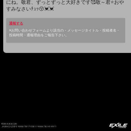
にね。敬君、ずっとずっと大好きです🥰敬～君⭐おや
すみなさいﾁｭｯ😚💓💓
通報する
※お問い合わせフォームより該当の・メッセージタイトル・投稿者名・
投稿時間・通報理由をご報告下さい。
©2004-2026 LDH
JASRAC許諾番号 9008675017Y55011 9008675014Y41011