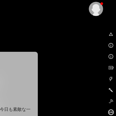
EX
)今日も素敵な一