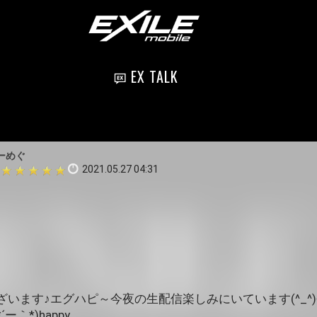
EX TALK
ーめぐ
2021.05.27 04:31
います♪エグハピ～今夜の生配信楽しみにいています(^_^
｀*)happy