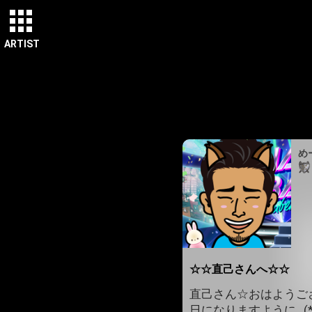
ARTIST
め
☆☆直己さんへ☆☆
直己さん☆おはようござ
日になりますように…(*´ー