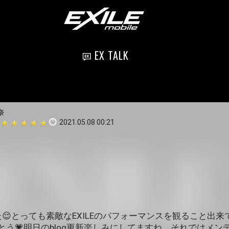
EX TALK
奈
2021.05.08 00:21
😌とっても素敵なEXILEのパフォーマンスを観ること出
とう💗明日のblog更新楽しみにしてますね。それではメン