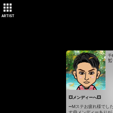
ARTIST
千
💥メンディーへ💥
➖Mステお疲れ様でした
す😄メンディーありが