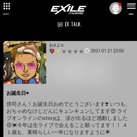
ARTIST
MENU
EX TALK
おさよ☆
2021.01.21 23:00
お誕生日♥️
啓司さん！お誕生日おめでとうございます❣️ いつも、
おちゃめなけじどんにキュンキュンしてます😍 ライ
ブオンラインのstoryは、涙が出るほど感動しました
😢💓今年は生ライブで会えること願ってます！！ ４
１歳も、素晴らしい一年になりますように🌟