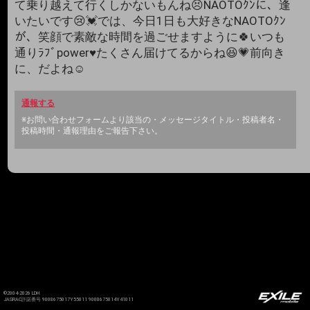
て乗り越えて行くしかないもんね😣NAOTOｸﾝに、逢
いたいです😢💓では、今日1日も大好きなNAOTOｸﾝ
が、笑顔で素敵な時間を過ごせますように🍀いつも
通りﾗﾌﾞpower♥️たくさん届けてるからね😆💗前向き
に、だよね☺️
通報する
※お問い合わせフォームより該当の・メッセージタイトル・投稿者名・
投稿時間・通報理由をご報告下さい。
©2004-2026 LDH
JASRAC許諾番号 9008675017Y55011 9008675014Y41011