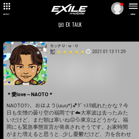
ARTIST
MENU
EX TALK
モッチ U・ω・U
2021.01.13 11:29
＊愛love～NAOTO＊
NAOTOｸﾝ、おはよう(uωu*)💕ｸﾞｯｽﾘ眠れたかな？今
日も生憎の曇り空の福岡です☁️大寒波は去ったみた
いだけど、まだ朝は寒いね😖💦東京はどうかな。福
岡にも緊急事態宣言が発表されそうです。お家時間
がまた増えると思うと…少し憂鬱だけど、力を合わせ