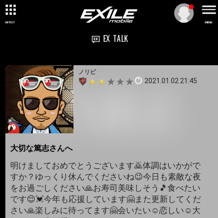
ARTIST
MENU
EX TALK
ノリピ
2021.01.02 21:45
大切な篤志さんへ
明けましておめでとうございます🙇体調はいかがで
すか？ゆっくり休んでくださいね😉今日も素敵な夜
をお過ごしください🙏お寿司美味しそう🎵食べたい
です😌💓今年も応援しています🤗また更新してくだ
さい🙏楽しみに待ってます🤗会いたい☺️恋しい☺️大