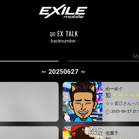
EX TALK
- backnumber -
My
～ 20250627 ～
めーめぐ
☆☆直己さんへ
2025-06-27 21:
也重子