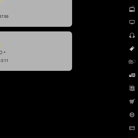
37:50
TO＊
12:11