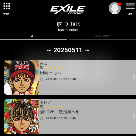
ARTIST
MENU
EX TALK
- backnumber -
All
My post
～ 20250511 ～
みこ
田崎っちへ
2025-05-11 22:16:48
ドレア
愛LOVE～敬浩様へ❣️
2025-05-11 20:56:46