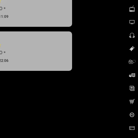
TO＊
11:09
TO＊
22:06