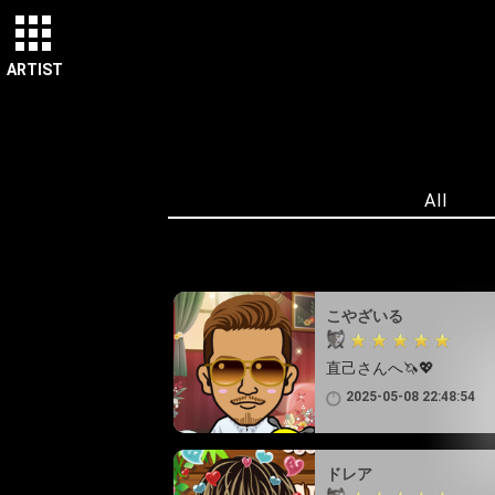
ARTIST
All
こやざいる
直己さんへ🦄💖
2025-05-08 22:48:54
ドレア