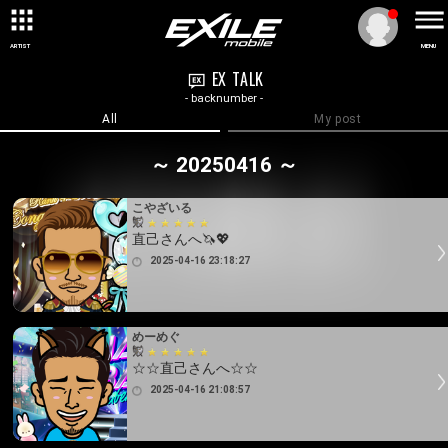
ARTIST
MENU
EX TALK
- backnumber -
All
My post
～ 20250416 ～
こやざいる
直己さんへ🦄💖
2025-04-16 23:18:27
めーめぐ
☆☆直己さんへ☆☆
2025-04-16 21:08:57