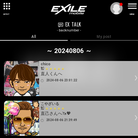
ARTIST
MENU
EX TALK
- backnumber -
All
My post
～ 20240806 ～
chico
直人くんへ
2024-08-06 23:01:22
こやざいる
直己さんへ🦄💖
2024-08-06 21:39:49