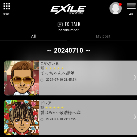
ARTIST
MENU
EX TALK
- backnumber -
All
My post
～ 20240710 ～
こやざいる
てっちゃんへ🌈💖
2024-07-10 21:45:54
ドレア
愛LOVE～敬浩様へ💞
2024-07-10 21:17:25