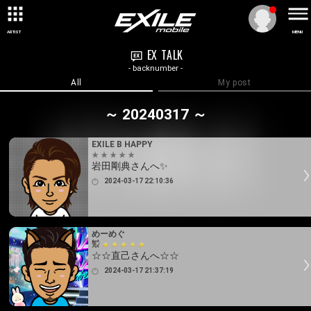
ARTIST
MENU
EX TALK
- backnumber -
All
My post
～ 20240317 ～
EXILE B HAPPY
岩田剛典さんへ✨
2024-03-17 22:10:36
めーめぐ
☆☆直己さんへ☆☆
2024-03-17 21:37:19