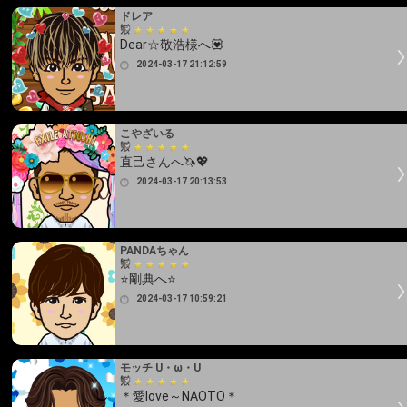
ドレア
Dear☆敬浩様へ💟
2024-03-17 21:12:59
こやざいる
直己さんへ🦄💖
2024-03-17 20:13:53
PANDAちゃん
⭐剛典へ⭐
2024-03-17 10:59:21
モッチ U・ω・U
＊愛love～NAOTO＊