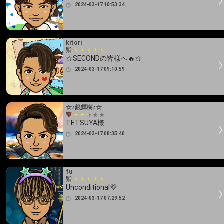
2024-03-17 10:53:34
kitori
☆SECONDの皆様へ🔥☆
2024-03-17 09:10:59
☆♪銀輝樹♪☆
TETSUYA様
2024-03-17 08:35:40
fu
Unconditional💜
2024-03-17 07:29:52