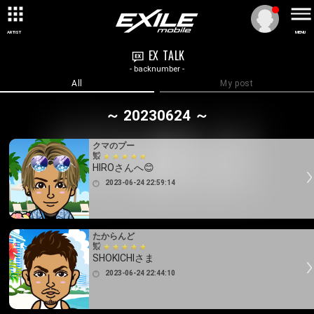
ARTIST
MENU
EX TALK
- backnumber -
All
My post
～ 20230624 ～
クマのプー
HIROさんへ😊
2023-06-24 22:59:14
たからんど
SHOKICHIさま
2023-06-24 22:44:10