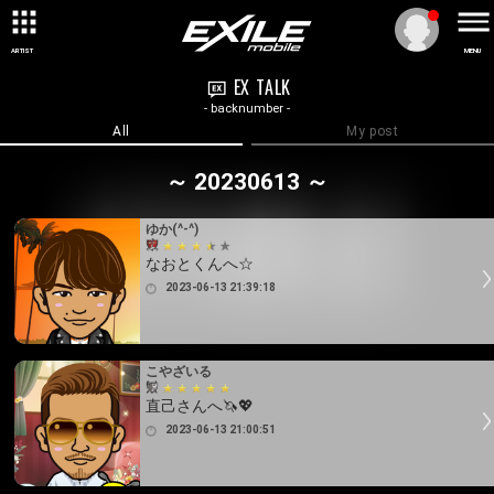
ARTIST
MENU
EX TALK
- backnumber -
All
My post
～ 20230613 ～
ゆか(^-^)
なおとくんへ☆
2023-06-13 21:39:18
こやざいる
直己さんへ🦄💖
2023-06-13 21:00:51