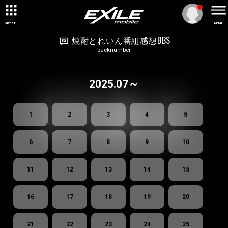
ARTIST
MENU
焼酎とれいん番組感想BBS
- backnumber -
2025.07～
1
2
3
4
5
6
7
8
9
10
11
12
13
14
15
16
17
18
19
20
21
22
23
24
25